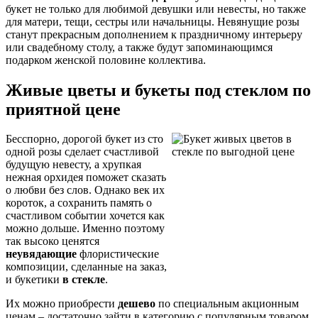
букет не только для любимой девушки или невесты, но также
для матери, тещи, сестры или начальницы. Невянущие розы
станут прекрасным дополнением к праздничному интерьеру
или свадебному столу, а также будут запоминающимся
подарком женской половине коллектива.
Живые цветы
и букеты
под стеклом
по
приятной цене
Бесспорно, дорогой букет из сто
одной розы сделает счастливой
будущую невесту, а хрупкая
нежная орхидея поможет сказать
о любви без слов. Однако век их
короток, а сохранить память о
счастливом событии хочется как
можно дольше. Именно поэтому
так высоко ценятся
неувядающие
флористические
композиции, сделанные на заказ,
и букетики
в стекле
.
Их можно приобрести
дешево
по специальным акционным
ценам – достаточно зайти в категорию с популярным товаром