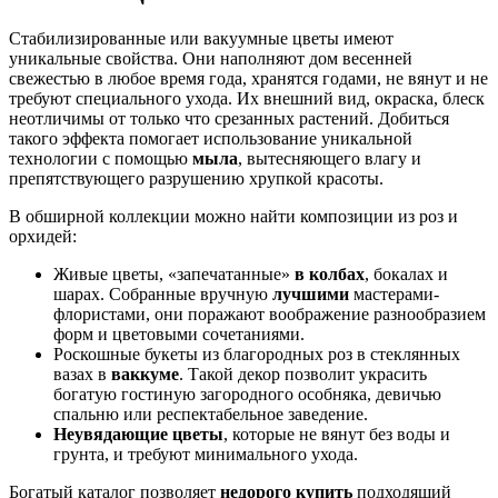
Стабилизированные или вакуумные цветы имеют
уникальные свойства. Они наполняют дом весенней
свежестью в любое время года, хранятся годами, не вянут и не
требуют специального ухода. Их внешний вид, окраска, блеск
неотличимы от только что срезанных растений. Добиться
такого эффекта помогает использование уникальной
технологии с помощью
мыла
, вытесняющего влагу и
препятствующего разрушению хрупкой красоты.
В обширной коллекции можно найти композиции из роз и
орхидей:
Живые цветы, «запечатанные»
в колбах
, бокалах и
шарах. Собранные вручную
лучшими
мастерами-
флористами, они поражают воображение разнообразием
форм и цветовыми сочетаниями.
Роскошные букеты из благородных роз в стеклянных
вазах в
ваккуме
. Такой декор позволит украсить
богатую гостиную загородного особняка, девичью
спальню или респектабельное заведение.
Неувядающие цветы
, которые не вянут без воды и
грунта, и требуют минимального ухода.
Богатый каталог позволяет
недорого купить
подходящий