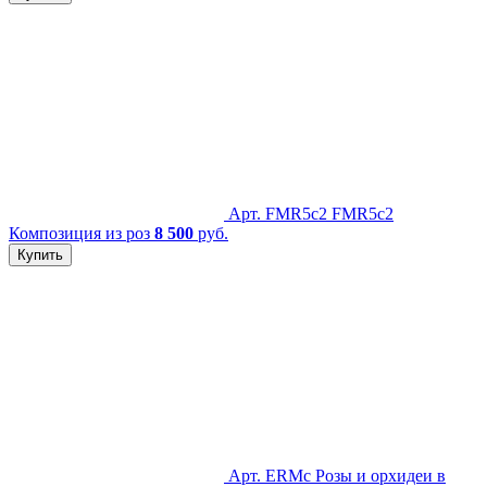
Арт. FMR5c2
FMR5c2
Композиция из роз
8 500
руб.
Купить
Арт. ERMc
Розы и орхидеи в