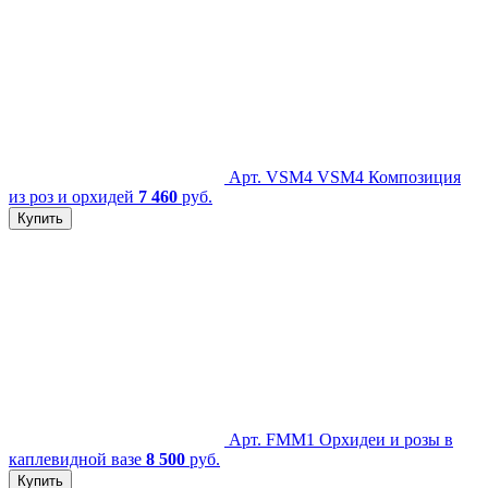
Арт. VSM4
VSM4 Композиция
из роз и орхидей
7 460
руб.
Купить
Арт. FMM1
Орхидеи и розы в
каплевидной вазе
8 500
руб.
Купить