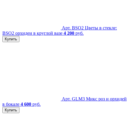
Арт. BSO2
Цветы в стекле:
BSO2 орхидеи в круглой вазе
4 200
руб.
Купить
Арт. GLM3
Микс роз и орхидей
в бокале
4 600
руб.
Купить