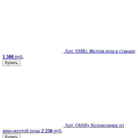
Арт. SMRc
Желтая роза в стакане
1 500
руб.
Купить
Арт. ObSRy
Колокольчик из
ярко-желтой розы
2 250
руб.
Купить