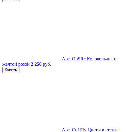
Арт. ObSRc
Колокольчик с
желтой розой
2 250
руб.
Купить
Арт. CuHRy
Цветы в стекле: